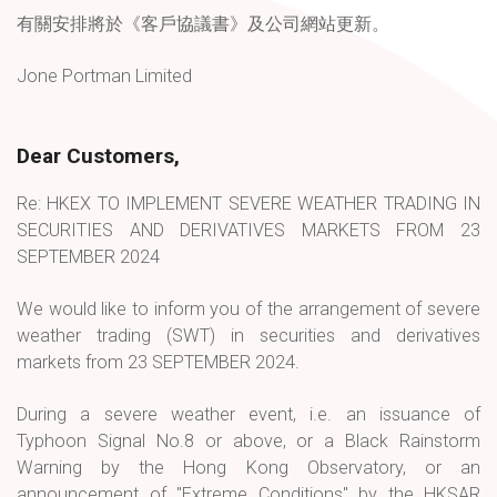
有關安排將於《客戶協議書》及公司網站更新。
Jone Portman Limited
Dear Customers,
R
e: HKEX TO IMPLEMENT SEVERE WEATHER TRADING IN
SECURITIES AND DERIVATIVES MARKETS FROM 23
SEPTEMBER 2024
We would like to inform you of the arrangement of severe
weather trading (SWT) in securities and derivatives
markets from 23 SEPTEMBER 2024.
During a severe weather event, i.e. an issuance of
Typhoon Signal No.8 or above, or a Black Rainstorm
Warning by the Hong Kong Observatory, or an
announcement of "Extreme Conditions" by the HKSAR